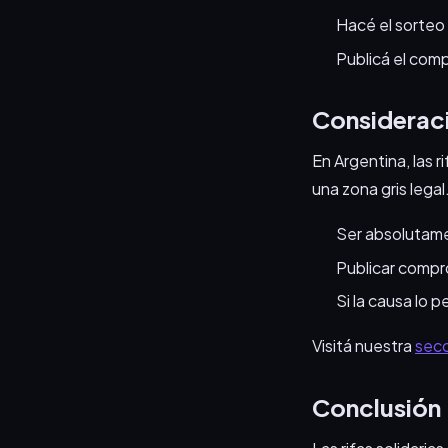
Hacé el sorteo 
Publicá el com
Consideraci
En Argentina, las r
una zona gris lega
Ser absolutame
Publicar compr
Si la causa lo p
Visitá nuestra
secc
Conclusión