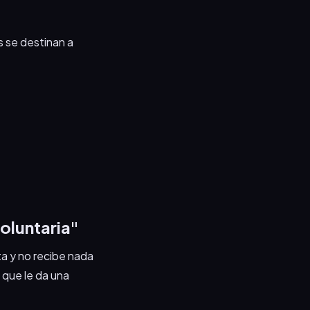
s se destinan a
voluntaria"
a y no recibe nada
o que le da una