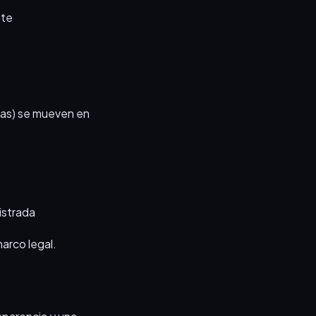
ite
radas) se mueven en
gistrada
arco legal.