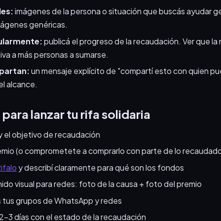
les:
imágenes de la persona o situación que buscás ayudar 
mágenes genéricas.
ularmente:
publicá el progreso de la recaudación. Ver que la
va a más personas a sumarse.
partan:
un mensaje explícito de "compartí esto con quien pu
l alcance.
para lanzar tu rifa solidaria
 y el objetivo de recaudación
emio (o comprometete a comprarlo con parte de lo recaudad
ifalo
y describí claramente para qué son los fondos
do visual para redes: foto de la causa + foto del premio
 tus grupos de WhatsApp y redes
2-3 días con el estado de la recaudación