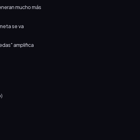
generan mucho más
 meta se va
edas" amplifica
o)