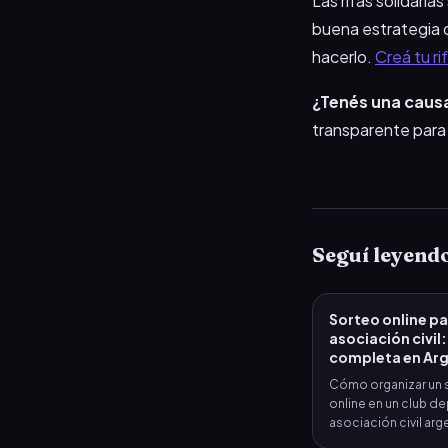
Las rifas solidari
buena estrategia d
hacerlo.
Creá tu ri
¿Tenés una caus
transparente para
Seguí leyend
Sorteo online pa
asociación civil:
completa en Ar
Cómo organizar un 
online en un club de
asociación civil arge
de socios vendedo