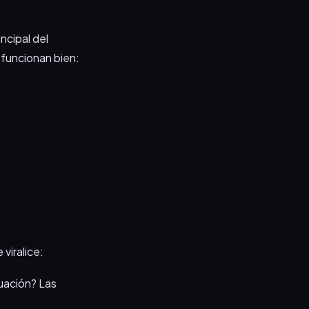
incipal del
e funcionan bien:
 viralice:
uación? Las
.