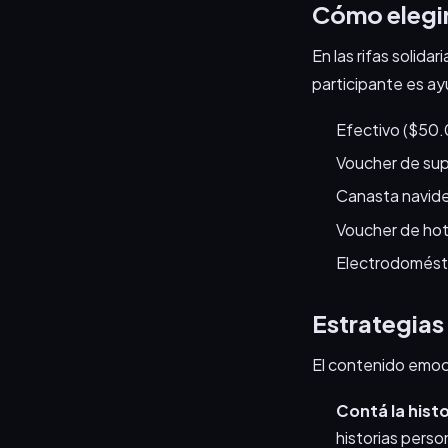
Cómo elegir 
En las rifas solida
participante es ayu
Efectivo ($50
Voucher de su
Canasta navide
Voucher de hot
Electrodomésti
Estrategias 
El contenido emocio
Contá la histo
historias pers