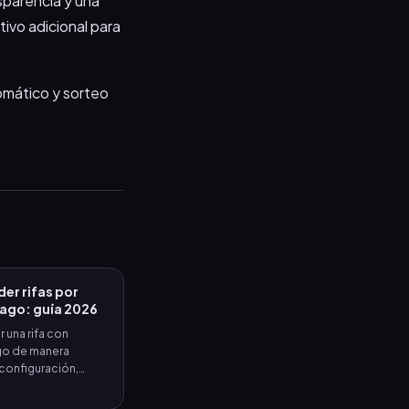
sparencia y una
tivo adicional para
omático y sorteo
er rifas por
go: guía 2026
una rifa con
o de manera
configuración,
alta de productos y
unes.