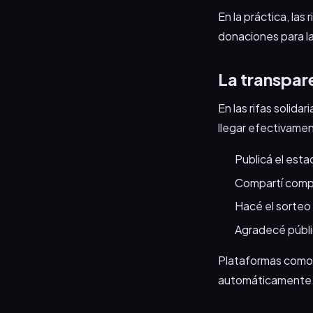
En la práctica, la
donaciones para l
La transpar
En las rifas solida
llegar efectivamen
Publicá el esta
Compartí comp
Hacé el sorteo 
Agradecé públic
Plataformas com
automáticamente