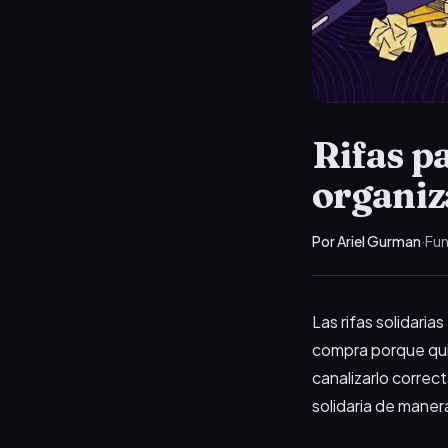
Rifas p
organiza
Por Ariel Gurman
·
Fun
Las rifas solidaria
compra porque qui
canalizarlo correc
solidaria de maner