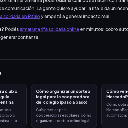
as son una herramienta poderosísima cuando se hacen con tran
e comunicación. La gente quiere ayudar: la rifa le da un incen
fa solidaria en Rifalo
y empezá a generar impacto real.
a?
Podés
armar una rifa solidaria online
en minutos: cobro aut
 generar confianza.
o
ra club o
Cómo organizar un sorteo
Cómo vend
 guía
legal para la cooperadora
MercadoPa
gentina
del colegio (paso a paso)
Cómo cobrar 
sorteo
Guía práctica para
MercadoPag
portivo o
cooperadoras escolares: cómo
automática: 
ntina: alta
organizar un sorteo online legal,
comisiones, 
res, cobro
sin sobrecitos, con cobro
errores com