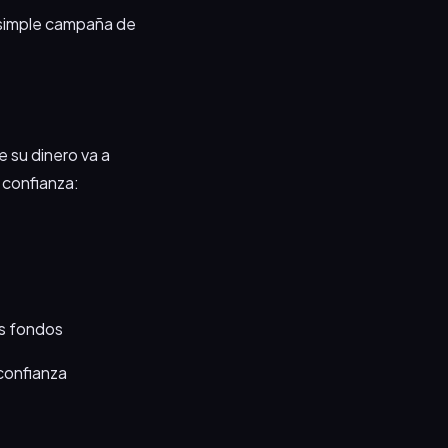
a simple campaña de
e su dinero va a
 confianza:
os fondos
confianza