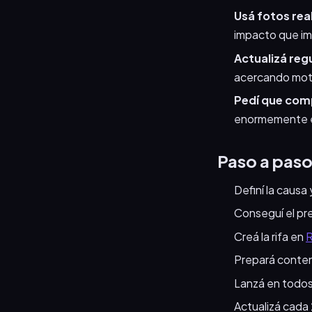
Usá fotos rea
impacto que i
Actualizá reg
acercando moti
Pedí que com
enormemente e
Paso a paso 
Definí la causa
Conseguí el pr
Creá la rifa en
R
Prepará conteni
Lanzá en todos
Actualizá cada 