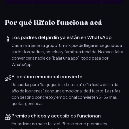
Por qué Rifalo funciona acá
📱
Los padres del jardín ya están en WhatsApp
Cada sala tiene su grupo. Un link puede llegar en segundos a
todos los padres, abuelos y familia extendida. No hace falta
convencer a nadie de "bajar una app", todo pasa por
WhatsApp.
👶
El destino emocional convierte
Recaudar para "los juguetes de la sala" o "la fiesta de fin de
año de los nenes" tiene una emocionalidad fuerte. Las rifas
con destino concreto y emocional convierten 3-5x más
que las genéricas.
🎁
Premios chicos y accesibles funcionan
En jardines no hace falta el iPhone como premio rey.