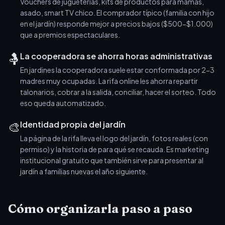
Vouchers de jugueterías, kits de productos para mamás,
asado, smart TV chico. El comprador típico (familia con hijo
en el jardín) responde mejor a precios bajos ($500-$1.000)
que a premios espectaculares.
🤱
La cooperadora se ahorra horas administrativas
En jardines la cooperadora suele estar conformada por 2-3
madres muy ocupadas. La rifa online les ahorra repartir
talonarios, cobrar a la salida, conciliar, hacer el sorteo. Todo
eso queda automatizado.
🎨
Identidad propia del jardín
La página de la rifa lleva el logo del jardín, fotos reales (con
permiso) y la historia de para qué se recauda. Es marketing
institucional gratuito que también sirve para presentar al
jardín a familias nuevas el año siguiente.
Cómo organizarla paso a paso