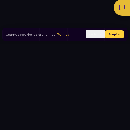
Usamos cookies para analítica.
Política
Rechazar
Aceptar
Ingresar
Registrarse
PRODUCTO
CASOS DE USO
Inicio
Cooperadora escolar
Rifas activas
Viaje de egresados
Rifalo Pro
Club de fútbol
Calculadora
Jardín de infantes
Cómo funciona
Causas solidarias
Blog
Comportamiento del