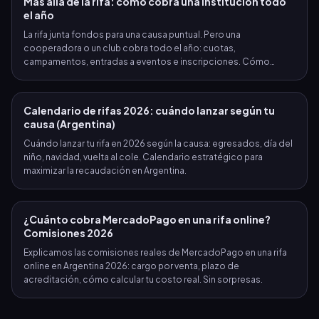
Más allá de la rifa: cómo cobra una institución todo
el año
La rifa junta fondos para una causa puntual. Pero una
cooperadora o un club cobra todo el año: cuotas,
campamentos, entradas a eventos e inscripciones. Cómo
hacerlo online y con la plata directo a MercadoPago.
Calendario de rifas 2026: cuándo lanzar según tu
causa (Argentina)
Cuándo lanzar tu rifa en 2026 según la causa: egresados, día del
niño, navidad, vuelta al cole. Calendario estratégico para
maximizar la recaudación en Argentina.
¿Cuánto cobra MercadoPago en una rifa online?
Comisiones 2026
Explicamos las comisiones reales de MercadoPago en una rifa
online en Argentina 2026: cargo por venta, plazo de
acreditación, cómo calcular tu costo real. Sin sorpresas.