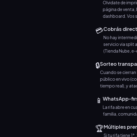
Olvidate de impri
página de venta,
dashboard. Vos so
💳
Cobrás direc
No hay intermedi
servicio via spl
(Tienda Nube, e
🔒
Sorteo transpa
Cuando se cierran 
público en vivo (c
tiempo real), y ata
📱
WhatsApp-fir
La rifa abre en cu
familia, comunid
🏆
Múltiples pr
Si tu rifa tiene 1