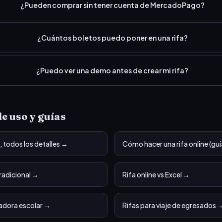
¿Pueden comprar sin tener cuenta de MercadoPago?
¿Cuántos boletos puedo poner en una rifa?
¿Puedo ver una demo antes de crear mi rifa?
e uso y guías
, todos los detalles
→
Cómo hacer una rifa online (guí
tradicional
→
Rifa online vs Excel
→
adora escolar
→
Rifas para viaje de egresados