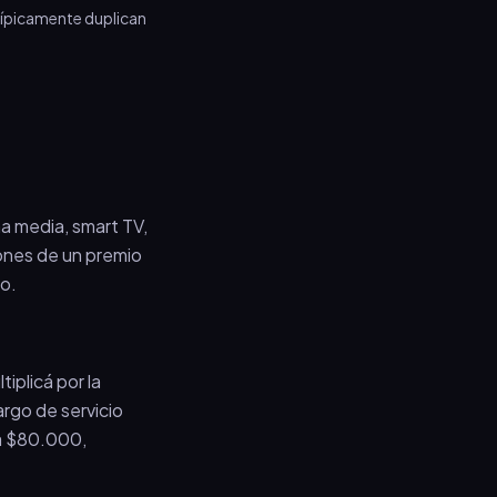
 típicamente duplican
a media, smart TV,
ones de un premio
co.
plicá por la
argo de servicio
ta $80.000,