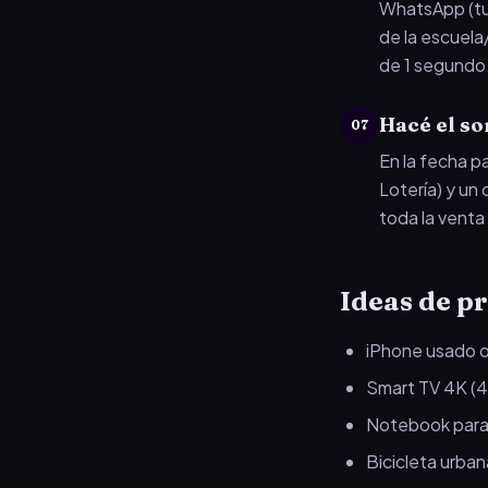
WhatsApp (tu 
de la escuela
de 1 segundo
Hacé el so
07
En la fecha p
Lotería) y un
toda la venta
Ideas de p
iPhone usado 
Smart TV 4K (4
Notebook para 
Bicicleta urban