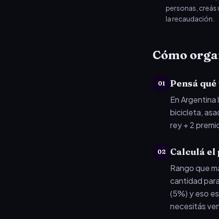
personas, creás u
la recaudación.
Cómo organ
Pensá qué 
01
En Argentina
bicicleta, as
rey + 2 premi
Calculá el
02
Rango que más
cantidad para
(5%) y eso es
necesitás ve