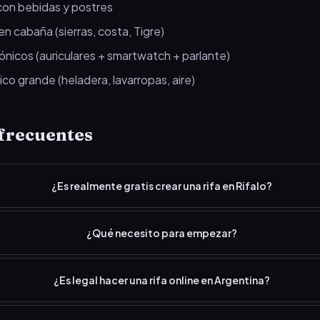
con bebidas y postres
n cabaña (sierras, costa, Tigre)
nicos (auriculares + smartwatch + parlante)
o grande (heladera, lavarropas, aire)
frecuentes
¿Es realmente gratis crear una rifa en Rifalo?
¿Qué necesito para empezar?
¿Es legal hacer una rifa online en Argentina?