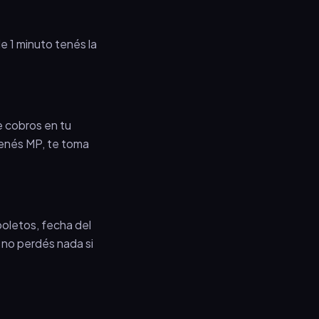
 1 minuto tenés la
 cobros en tu
tenés MP, te toma
boletos, fecha del
í no perdés nada si