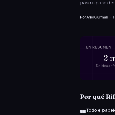
paso a paso des
Por Ariel Gurman
·
F
EN RESUMEN
2 
De idea a ri
Por qué Ri
🎟️
Todo el papel