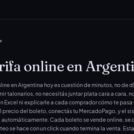
ne
rifa online en Argent
nline en Argentina hoy es cuestión de minutos, no de d
ir talonarios, no necesitás juntar plata cara a cara, n
 en Excel ni explicarle a cada comprador cómo te pasa l
l precio del boleto, conectás tu MercadoPago, y el si
 automáticamente. Cada boleto se vende online, se c
orteo se hace con un click cuando termina la venta. Esta