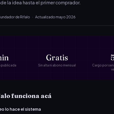
de la idea hasta el primer comprador.
undador de Rifalo
·
Actualizado mayo 2026
min
Gratis
fa publicada
Sin alta ni abono mensual
Cargo por ser
v
falo funciona acá
eo lo hace el sistema