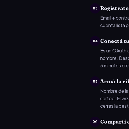
Registrate
03
Email + cont
cuenta lista p
Conectá t
04
Es un OAuth 
nombre. Despu
5 minutos cr
Armá la ri
05
Nombre de la r
sorteo. El wiz
cerrás la pes
Compartí e
06