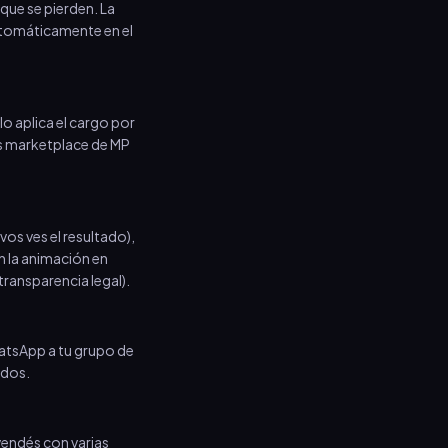
 que se pierden. La
utomáticamente en el
o aplica el cargo por
mas marketplace de MP
os ves el resultado),
n la animación en
 transparencia legal).
WhatsApp a tu grupo de
ndos.
i vendés con varias