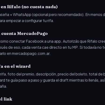
 en Rifalo (no cuesta nada)
raseña + WhatsApp (opcional pero recomendado). En menos de
ara empezar a configurar tu rifa.
u cuenta MercadoPago
como conectar Facebook a una app. Autorizás que Rifalo cree
és de eso, cada venta cae directo en tu MP. Si todavía no 
earlo en mercadopago.com.ar.
fa en el wizard
ifa, foto del premio, descripción, precio del boleto, total de 
ard te guía paso a paso y guarda el draft mientras lo llenás, as
taña.
l link