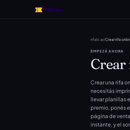
rifalo.ar
/
Crear rifa onli
EMPEZÁ AHORA
Crear 
Crear una rifa o
necesitás imprim
llevar planillas
premio, ponés e
página de venta
instante, y el s