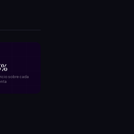
5%
vicio sobre cada
enta