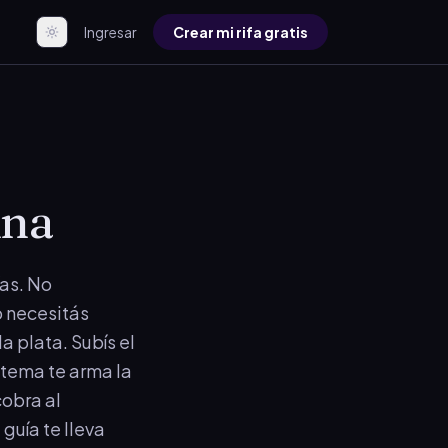
Ingresar
Crear mi rifa gratis
ina
ías. No
o necesitás
a plata. Subís el
stema te arma la
obra al
 guía te lleva