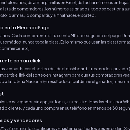
mir talonarios, de armar planillas en Excel, de tachar números en hojas
 la lista de compradores, los números asignados, todo se gestiona a
lo lo armás, lo compartís y al final hacés el sorteo.
to en tu MercadoPago
arios. Cada compra entra a tu cuenta MP en el segundo del pago. Rifal
it automático, nunca toca la plata. Es lo mismo que usan las platafor
-commerce, etc).
rente con un click
las ventas, hacés el sorteo desde el dashboard. Tres modos: privado (v
ompartís el link del sorteo en Instagram para que tus compradores vea
do a la Lotería Nacional (el resultado oficial define el ganador, máxima
st
alquier navegador, sin app, sin login, sin registro. Mandás el link por 
ad o cliente, y cada uno compra en su teléfono en menos de 30 segu
emios y vendedores
°, 2° y 3° premio, los configurás y el sistema sortea los tres en orden. S