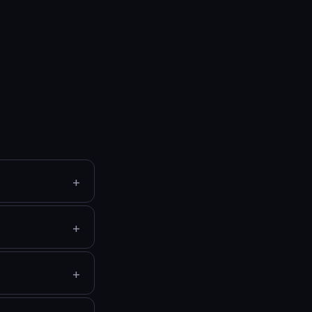
+
+
+