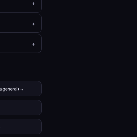
+
+
+
a general)
→
→