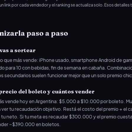
n link por cada vendedor y el ranking se actualiza solo. Esos detalles
izarla paso a paso
vas a sortear
 lo que más vende: iPhone usado, smartphone Android de gam
ado para 10 con bebidas, fin de semana en cabaña. Combinaci
os secundarios suelen funcionar mejor que un solo premio chi
 precio del boleto y cuántos vender
 vende hoy en Argentina: $5.000 a $10.000 por boleto. Multi
 ver tu recaudación objetivo. Restá el costo del premio + el c
 tu neto. Si tu meta es recaudar $300.000 y el premio cues
nder ~$390.000 en boletos.