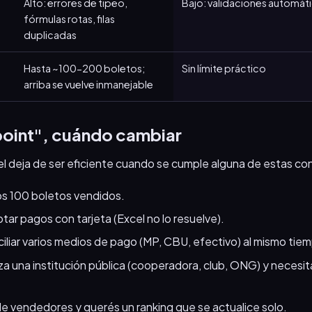
Alto: errores de tipeo,
Bajo: validaciones automát
fórmulas rotas, filas
duplicadas
Hasta ~100-200 boletos;
Sin límite práctico
arriba se vuelve inmanejable
 point", cuándo cambiar
cel deja de ser eficiente cuando se cumple alguna de estas co
los 100 boletos vendidos.
ar pagos con tarjeta (Excel no lo resuelve).
iliar varios medios de pago (MP, CBU, efectivo) al mismo tie
niza una institución pública (cooperadora, club, ONG) y necesi
e vendedores y querés un ranking que se actualice solo.