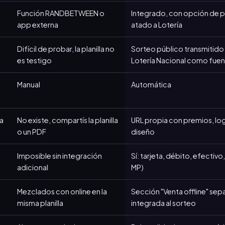
Función RANDBETWEEN o
Integrado, con opción de pú
app externa
atado a Lotería
Difícil de probar, la planilla no
Sorteo público transmitido
es testigo
Lotería Nacional como fuen
Manual
Automática
ra
No existe, compartís la planilla
URL propia con premios, lo
o un PDF
diseño
Imposible sin integración
Sí: tarjeta, débito, efectivo,
adicional
MP)
Mezclados con online en la
Sección "Venta offline" se
misma planilla
integrada al sorteo