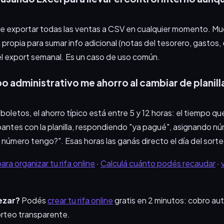
ite exportar todas las ventas a CSV en cualquier momento. M
 propia para sumar info adicional (notas del tesorero, gastos, e
el export semanal. Es un caso de uso común.
 administrativo me ahorro al cambiar de planill
boletos, el ahorro típico está entre 5 y 12 horas: el tiempo qu
ntes con la planilla, respondiendo "ya pagué", asignando nú
úmero tengo?". Esas horas las ganás directo el día del sorte
ra organizar tu rifa online
·
Calculá cuánto podés recaudar
·
ezar?
Podés
crear tu rifa online
gratis en 2 minutos: cobro au
rteo transparente.