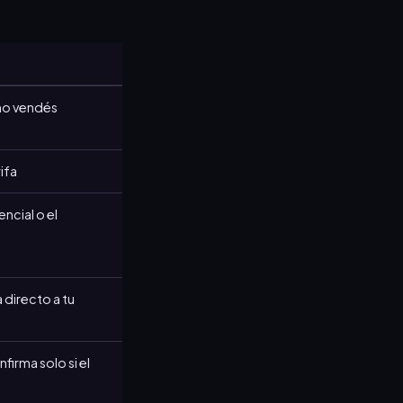
 no vendés
ifa
ncial o el
directo a tu
firma solo si el