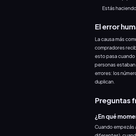
Estás haciendo
El error hu
La causa más común
compradores recib
esto pasa cuando b
personas estaban e
errores: los númer
duplican.
Preguntas f
¿En qué momento
Cuando empezás a 
diferentes), cuan