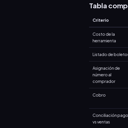
Tabla comp
Criterio
Costo de la
herramienta
Listado de boleto
Asignación de
número al
comprador
Cobro
Conciliación pag
vs ventas