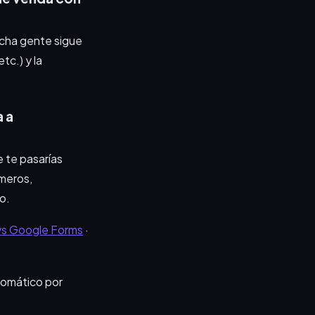
ucha gente sigue
tc.) y la
a a
e te pasarías
meros,
o.
vs Google Forms
·
tomático por