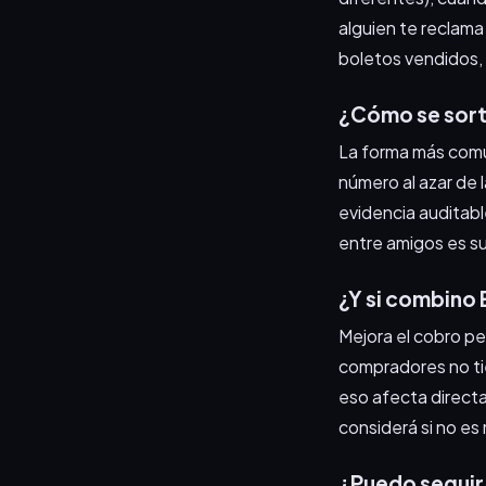
alguien te reclama
boletos vendidos,
¿Cómo se sort
La forma más comú
número al azar de
evidencia auditabl
entre amigos es suf
¿Y si combino
Mejora el cobro per
compradores no tie
eso afecta directa
considerá si no es
¿Puedo seguir 