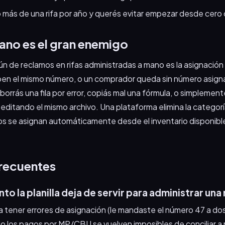
 más de una rifa por año y querés evitar empezar desde cero 
mano es el gran enemigo
 de reclamos en rifas administradas a mano es la asignación
en el mismo número, o un comprador queda sin número asignad
orrás una fila por error, copiás mal una fórmula, o simplement
ditando el mismo archivo. Una plataforma elimina la categor
os se asignan automáticamente desde el inventario disponibl
recuentes
 la planilla deja de servir para administrar una 
tener errores de asignación (le mandaste el número 47 a do
do los pagos por MP/CBU se vuelven imposibles de conciliar 