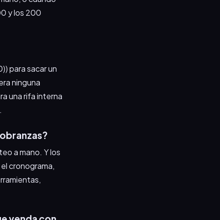
00 y los 200
) para sacar un
era ninguna
a una rifa interna
.
Cobranzas?
rteo a mano. Y los
 el cronograma,
erramientas,
que venda con