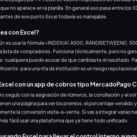
 que no aparece en la planilla. En general eso pasa entre los 1
 antes de ese punto Excel todavía es manejable.
ea con Excel?
n es usar la fórmula =INDEX(A1:A500, RANDBETWEEN(1, 500)
 la lista de compradores. Funciona técnicamente, pero no gen
e: cualquiera puede acusar de que cambiaste el resultado. Par
iciente; para una rifa de institución es un riesgo reputacional
 Excel con un app de cobros tipo MercadoPago 
o seguís con la asignación de números, la conciliación y el so
nen una página para ver los premios, el porcentaje vendido y
mente la conversión visita-a-venta. Si vas a integrar varias h
 más fácil usar una plataforma que ya tiene todo unificado.
usando Excel para llevar el control interno aun