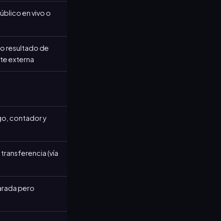
blico en vivo o
 o resultado de
te externa
go, contador y
 transferencia (vía
parada pero