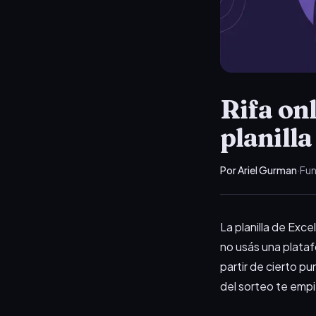
Rifa onl
planill
Por Ariel Gurman
·
Fun
La planilla de Exc
no usás una plataf
partir de cierto pu
del sorteo te empi