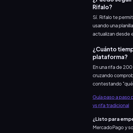
Rifalo?
Sí. Rifalo te perm
usando una planilla
actualizan desde 
¿Cuánto tiempo
plataforma?
En una rifa de 200 
cruzando comproba
contestando "qué n
Guía paso a paso pa
vs rifa tradicional
¿Listo para emp
MercadoPago y so