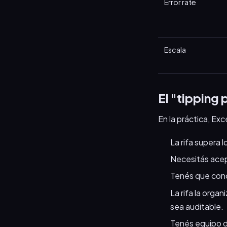
Error rate
Escala
El "tipping
En la práctica, Ex
La rifa supera 
Necesitás acept
Tenés que conc
La rifa la orga
sea auditable.
Tenés equipo d