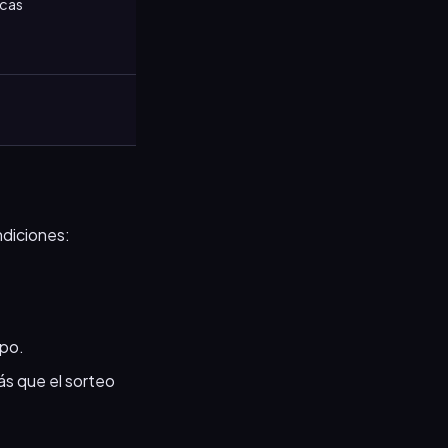
icas
ndiciones:
mpo.
tás que el sorteo