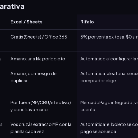
arativa
Excel / Sheets
Rifalo
Gratis (Sheets) / Office 365
5% por venta exitosa, $0 si
s
A mano: una fila por boleto
Automático al configurar la r
A mano, con riesgo de
Automática: aleatoria, secue
duplicar
comprador elige
Por fuera (MP/CBU/efectivo)
MercadoPago integrado, va 
y conciliás a mano
cuenta
os
Vos cruzás extracto MP con la
Automática: el boleto se con
planilla cada vez
pago se aprueba