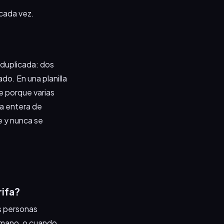
cada vez.
 duplicada: dos
o. En una planilla
e porque varias
ía entera de
e y nunca se
rifa?
s personas
a mano, o cuando