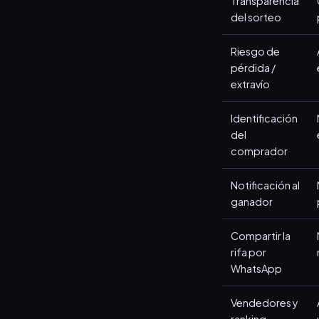
Transparencia
del sorteo
Riesgo de
pérdida /
extravío
Identificación
del
comprador
Notificación al
ganador
Compartir la
rifa por
WhatsApp
Vendedores y