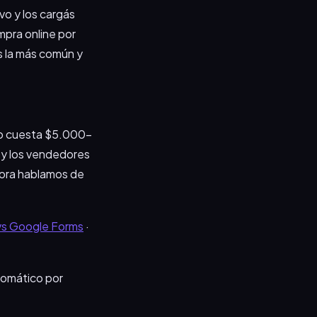
vo y los cargás
mpra online por
s la más común y
rio cuesta $5.000-
 y los vendedores
adora hablamos de
vs Google Forms
·
tomático por