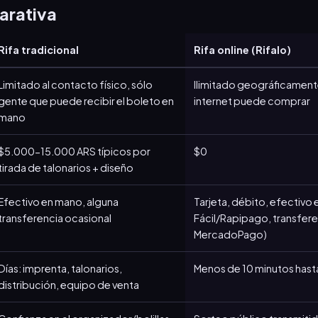
arativa
Rifa tradicional
Rifa online (Rifalo)
Limitado al contacto físico, sólo
Ilimitado geográficament
gente que puede recibir el boleto en
internet puede comprar
mano
$5.000-15.000 ARS típicos por
$0
tirada de talonarios + diseño
Efectivo en mano, alguna
Tarjeta, débito, efectivo
transferencia ocasional
Fácil/Rapipago, transfere
MercadoPago)
Días: imprenta, talonarios,
Menos de 10 minutos hasta 
distribución, equipo de venta