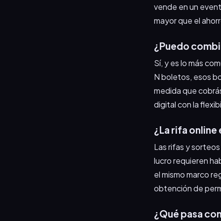
vende en un evento
mayor que el ahorro
¿Puedo combina
Sí, y es lo más com
N boletos, esos b
medida que cobrás 
digital con la flexi
¿La rifa online
Las rifas y sorteos
lucro requieren habi
el mismo marco reg
obtención de perm
¿Qué pasa con