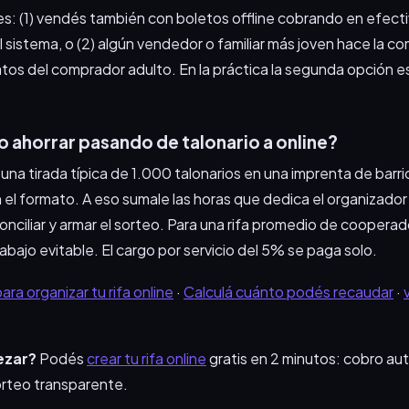
: (1) vendés también con boletos offline cobrando en efecti
sistema, o (2) algún vendedor o familiar más joven hace la co
atos del comprador adulto. En la práctica la segunda opción e
 ahorrar pasando de talonario a online?
 una tirada típica de 1.000 talonarios en una imprenta de bar
el formato. A eso sumale las horas que dedica el organizador
, conciliar y armar el sorteo. Para una rifa promedio de cooper
abajo evitable. El cargo por servicio del 5% se paga solo.
ra organizar tu rifa online
·
Calculá cuánto podés recaudar
·
ezar?
Podés
crear tu rifa online
gratis en 2 minutos: cobro au
rteo transparente.