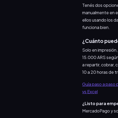
Tenés dos opciones
manualmente en el 
ellos usando los d
funciona bien.
¿Cuánto puedo
Solo en impresión,
15.000 ARS según 
a repartir, cobrar
10 a 20 horas de tr
Guía paso a paso pa
vs Excel
¿Listo para emp
MercadoPago y so