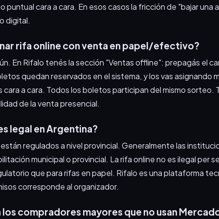
 puntual cara a cara. En esos casos la fricción de "bajar una
 digital.
r rifa online con venta en papel/efectivo?
ún. En Rifalo tenés la sección "Ventas offline": prepagás el ca
oletos quedan reservados en el sistema, y los vas asignando
cara a cara. Todos los boletos participan del mismo sorteo. 
bilidad de la venta presencial.
 es legal en Argentina?
 están regulados a nivel provincial. Generalmente las instituci
litación municipal o provincial. La rifa online no es ilegal per s
ulatorio que para rifas en papel. Rifalo es una plataforma tec
isos corresponde al organizador.
 los compradores mayores que no usan Merca