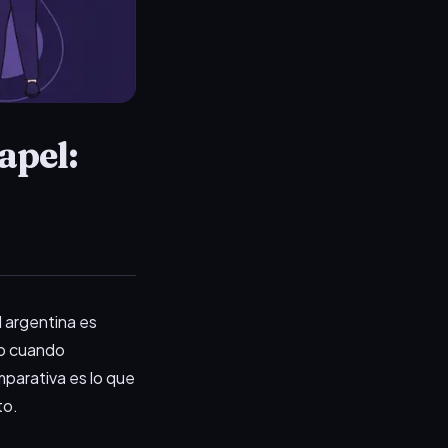
apel:
al argentina es
 o cuando
omparativa es lo que
to.