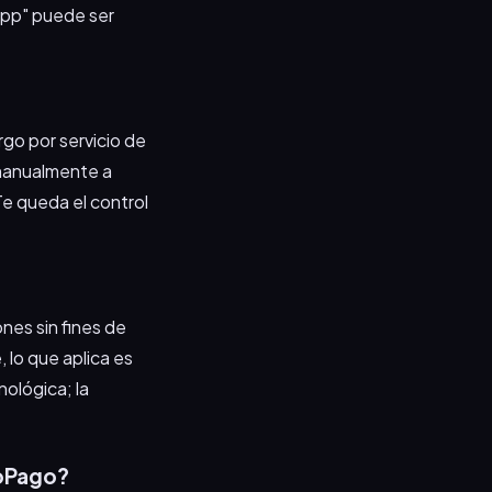
 app" puede ser
rgo por servicio de
 manualmente a
Te queda el control
ones sin fines de
e, lo que aplica es
nológica; la
doPago?