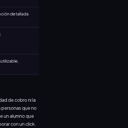
pción detallada
k
tilizable,
dad de cobro ni la
 a personas que no
 de un alumno que
orar con un click.