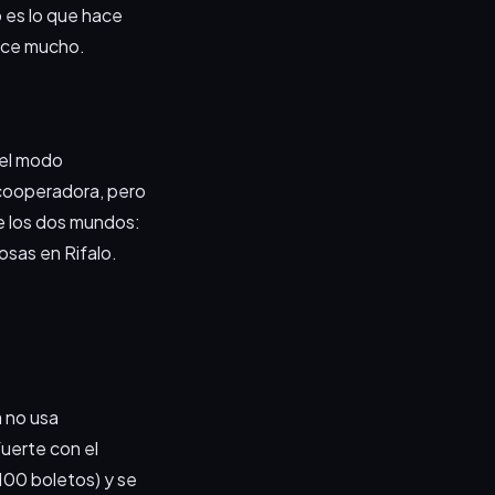
o es lo que hace
rece mucho.
 el modo
 cooperadora, pero
de los dos mundos:
tosas en Rifalo.
a no usa
uerte con el
100 boletos) y se