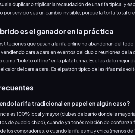
uele duplicar o triplicar la recaudación de una rifa típica, y es
o por servicio sea un cambio invisible, porque la torta total c
brido es el ganador en la práctica
instituciones que pasan a la rifa online no abandonan del todo
 vendiendo cara a cara en eventos del club o reuniones de la
a como "boleto offline" en la plataforma. Eso les da lo mejor 
 el calor del cara a cara. Es el patrón típico de las rifas más exi
recuentes
endo la rifa tradicional en papel en algún caso?
encia es 100% local y mayor (clubes de barrio donde la mayorí
os de pueblo chico), cuando ya tenés relación de confianza f
de los compradores, o cuando la rifa es muy chica (menos de 