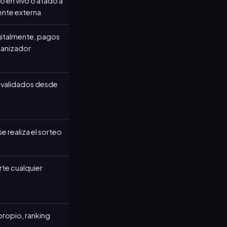
o en vivo o atado a
ente externa
gitalmente, pagos
rganizador
 validados desde
e realiza el sorteo
rte cualquier
propio, ranking