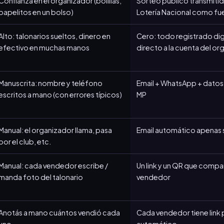
Confianza en el organizador (bolillas,
Sorteo público transmitid
papelitos en un bolso)
Lotería Nacional como fu
Alto: talonarios sueltos, dinero en
Cero: todo registrado di
efectivo en muchas manos
directo a la cuenta del o
Manuscrita: nombre y teléfono
Email + WhatsApp + datos
escritos a mano (con errores típicos)
MP
Manual: el organizador llama, pasa
Email automático apenas s
por el club, etc.
Manual: cada vendedor escribe /
Un link y un QR que compa
manda foto del talonario
vendedor
Anotás a mano cuántos vendió cada
Cada vendedor tiene link 