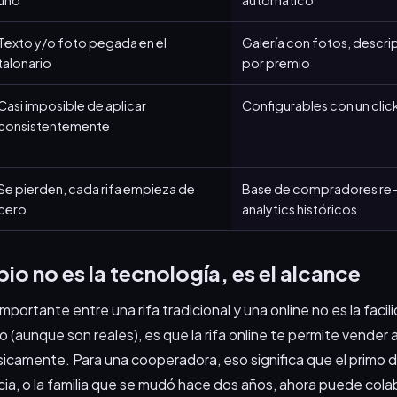
uno
automático
Texto y/o foto pegada en el
Galería con fotos, descri
talonario
por premio
Casi imposible de aplicar
Configurables con un clic
consistentemente
Se pierden, cada rifa empieza de
Base de compradores re-u
cero
analytics históricos
io no es la tecnología, es el alcance
mportante entre una rifa tradicional y una online no es la facili
eo (aunque son reales), es que la rifa online te permite vender
ísicamente. Para una cooperadora, eso significa que el primo
ncia, o la familia que se mudó hace dos años, ahora puede colab