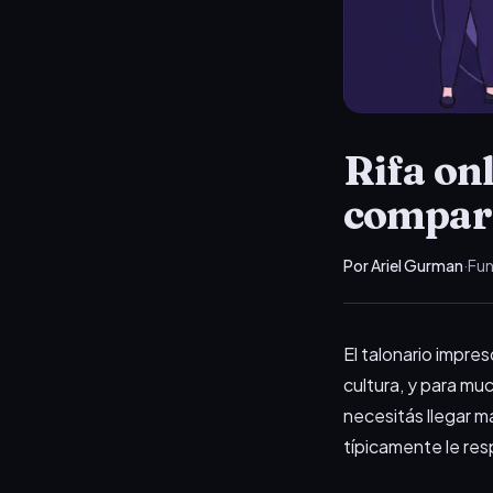
Rifa onl
compara
Por Ariel Gurman
·
Fun
El talonario impreso
cultura, y para mu
necesitás llegar má
típicamente le re