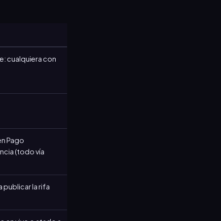
e: cualquiera con
 en Pago
ncia (todo vía
publicar la rifa