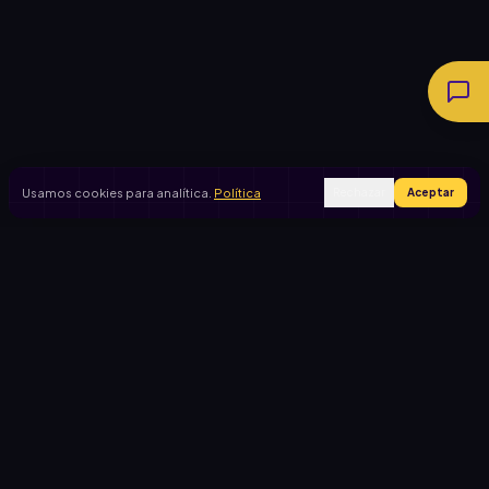
Usamos cookies para analítica.
Política
Rechazar
Aceptar
Ingresar
Registrarse
PRODUCTO
CASOS DE USO
Inicio
Cooperadora escolar
Rifas activas
Viaje de egresados
Rifalo Pro
Club de fútbol
Calculadora
Jardín de infantes