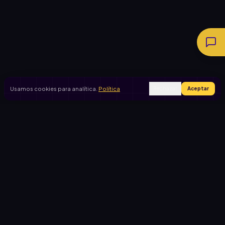
Usamos cookies para analítica.
Política
Rechazar
Aceptar
Ingresar
Registrarse
PRODUCTO
CASOS DE USO
Inicio
Cooperadora escolar
Rifas activas
Viaje de egresados
Rifalo Pro
Club de fútbol
Calculadora
Jardín de infantes