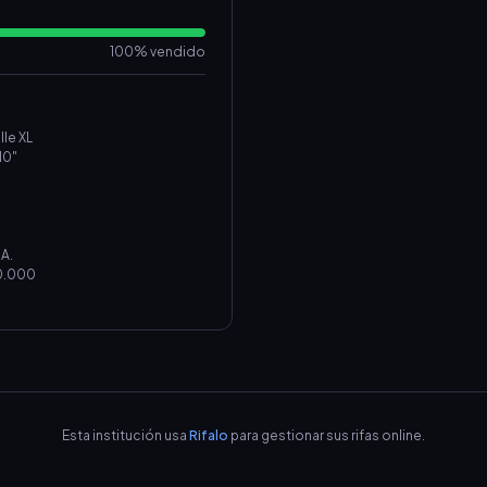
100% vendido
a Patagonia talle XL
10"
#1. #2. #3 S.A.
80.000
Esta institución usa
Rifalo
para gestionar sus rifas online.