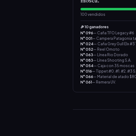
mosca.
100
vendidos
🎉
10 ganadores
N°
096
—
Caña TFO Legacy #6
N°
001
—
Camper
N°
024
—
Caña Grey Gull Elx #3 
N°
052
—
Reel Omoto
N°
063
—
Línea Rio Dorado
N°
083
—
Línea Shooting S.A.
N°
054
—
Caja con 35 moscas
N°
016
—
Tippet #0. 
N°
066
—
Material de atado $
N°
061
—
Remera UV.