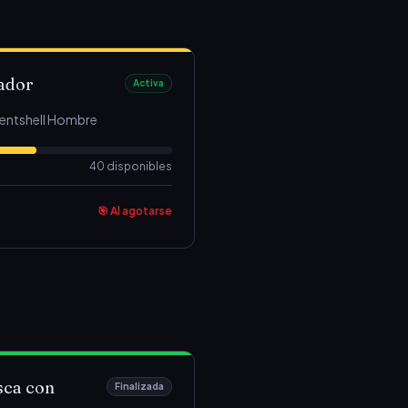
cador
Activa
entshell Hombre
40 disponibles
🎯 Al agotarse
sca con
Finalizada