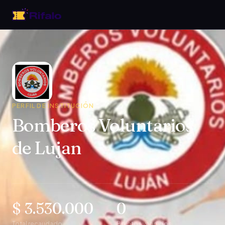
PERFIL DE INSTITUCIÓN
Bomberos Voluntarios
de Lujan
$ 3.530.000
0
Total recaudado
Boletos vendidos