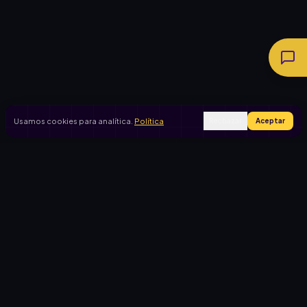
Usamos cookies para analítica.
Política
Rechazar
Aceptar
Ingresar
Registrarse
PRODUCTO
CASOS DE USO
Inicio
Cooperadora escolar
Rifas activas
Viaje de egresados
Rifalo Pro
Club de fútbol
Calculadora
Jardín de infantes