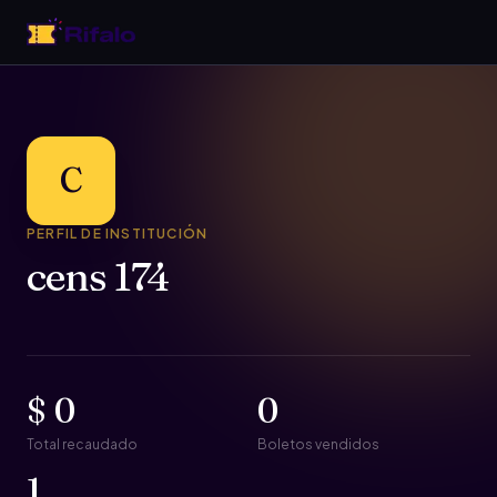
C
PERFIL DE INSTITUCIÓN
cens 174
$ 0
0
Total recaudado
Boletos vendidos
1