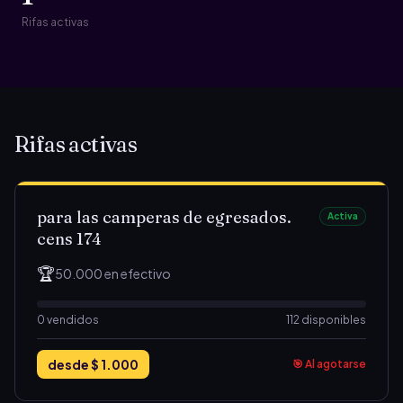
Rifas activas
Rifas activas
para las camperas de egresados.
Activa
cens 174
🏆
50.000 en efectivo
0
vendidos
112 disponibles
desde
$ 1.000
🎯 Al agotarse