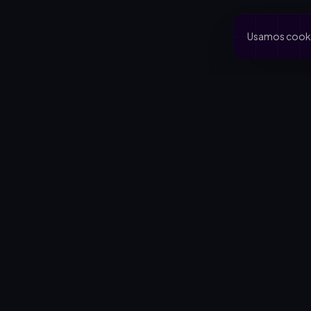
Usamos cookie
PRODUCTO
CA
Inicio
Coo
Rifas activas
Via
Rifalo Pro
Clu
Calculadora
Jard
Cómo funciona
Cau
Blog
Comportamiento del comprador