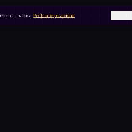
s para analítica.
Política de privacidad
Rechazar
SOS DE USO
COMPARATIVAS
peradora escolar
vs. rifa tradicional
je de egresados
vs. Google Forms
b de fútbol
vs. Excel
ín de infantes
sas solidarias