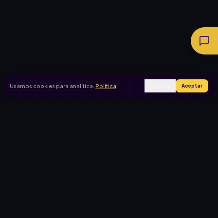
Usamos cookies para analítica.
Política
Rechazar
Aceptar
Ingresar
Registrarse
PRODUCTO
CASOS DE USO
Inicio
Cooperadora escolar
Rifas activas
Viaje de egresados
Rifalo Pro
Club de fútbol
Calculadora
Jardín de infantes