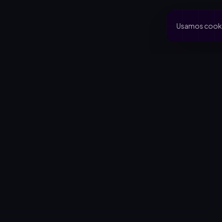
Usamos cookie
PRODUCTO
CA
Inicio
Coo
Rifas activas
Via
Rifalo Pro
Clu
Calculadora
Jard
Cómo funciona
Cau
Blog
Comportamiento del comprador