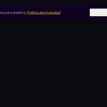
s para analítica.
Política de privacidad
Rechazar
SOS DE USO
COMPARATIVAS
peradora escolar
vs. rifa tradicional
je de egresados
vs. Google Forms
b de fútbol
vs. Excel
ín de infantes
sas solidarias