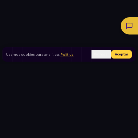
Usamos cookies para analítica.
Política
Rechazar
Aceptar
Ingresar
Registrarse
PRODUCTO
CASOS DE USO
Inicio
Cooperadora escolar
Rifas activas
Viaje de egresados
Rifalo Pro
Club de fútbol
Calculadora
Jardín de infantes