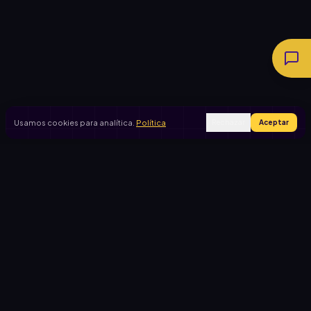
Usamos cookies para analítica.
Política
Rechazar
Aceptar
Ingresar
Registrarse
PRODUCTO
CASOS DE USO
Inicio
Cooperadora escolar
Rifas activas
Viaje de egresados
Rifalo Pro
Club de fútbol
Calculadora
Jardín de infantes