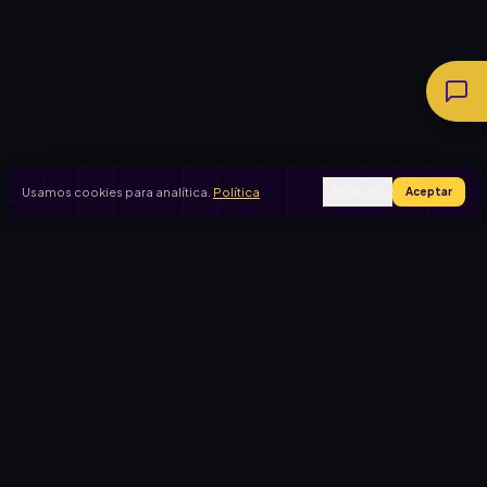
Usamos cookies para analítica.
Política
Rechazar
Aceptar
Ingresar
Registrarse
PRODUCTO
CASOS DE USO
Inicio
Cooperadora escolar
Rifas activas
Viaje de egresados
Rifalo Pro
Club de fútbol
Calculadora
Jardín de infantes