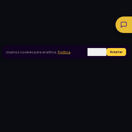
Usamos cookies para analítica.
Política
Rechazar
Aceptar
Ingresar
Registrarse
PRODUCTO
CASOS DE USO
Inicio
Cooperadora escolar
Rifas activas
Viaje de egresados
Rifalo Pro
Club de fútbol
Calculadora
Jardín de infantes