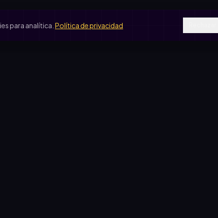
s para analítica.
Política de privacidad
Rechazar
SOS DE USO
COMPARATIVAS
peradora escolar
vs. rifa tradicional
je de egresados
vs. Google Forms
b de fútbol
vs. Excel
ín de infantes
sas solidarias