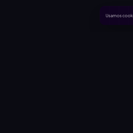
Usamos cookie
PRODUCTO
CA
Inicio
Coo
Rifas activas
Via
Rifalo Pro
Clu
Calculadora
Jard
Cómo funciona
Cau
Blog
Comportamiento del comprador