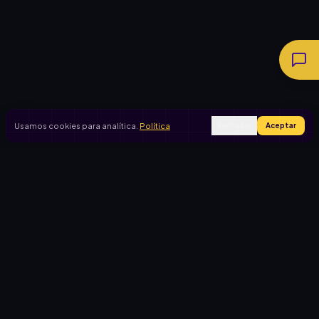
Usamos cookies para analítica.
Política
Rechazar
Aceptar
Ingresar
Registrarse
PRODUCTO
CASOS DE USO
Inicio
Cooperadora escolar
Rifas activas
Viaje de egresados
Rifalo Pro
Club de fútbol
Calculadora
Jardín de infantes