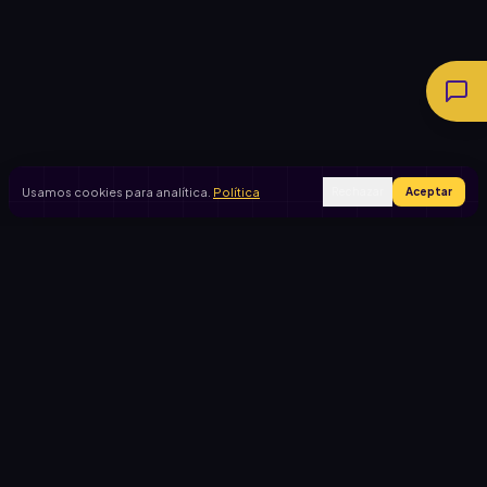
Usamos cookies para analítica.
Política
Rechazar
Aceptar
Ingresar
Registrarse
PRODUCTO
CASOS DE USO
Inicio
Cooperadora escolar
Rifas activas
Viaje de egresados
Rifalo Pro
Club de fútbol
Calculadora
Jardín de infantes