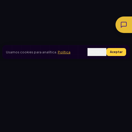
Usamos cookies para analítica.
Política
Rechazar
Aceptar
Ingresar
Registrarse
PRODUCTO
CASOS DE USO
Inicio
Cooperadora escolar
Rifas activas
Viaje de egresados
Rifalo Pro
Club de fútbol
Calculadora
Jardín de infantes