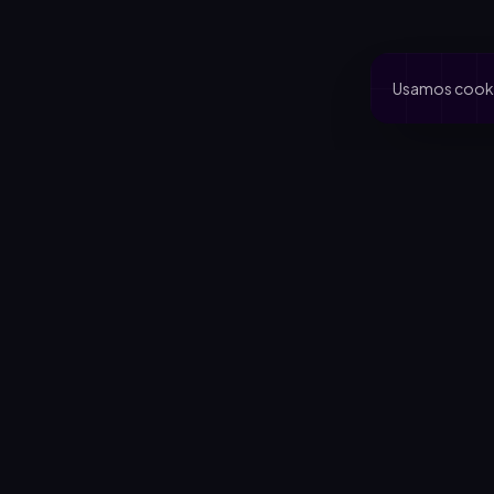
Usamos cookie
PRODUCTO
CA
Inicio
Coo
Rifas activas
Via
Rifalo Pro
Clu
Calculadora
Jard
Cómo funciona
Cau
Blog
Comportamiento del comprador