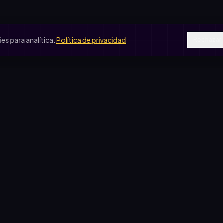
s para analítica.
Política de privacidad
Rechazar
SOS DE USO
COMPARATIVAS
peradora escolar
vs. rifa tradicional
je de egresados
vs. Google Forms
b de fútbol
vs. Excel
ín de infantes
sas solidarias