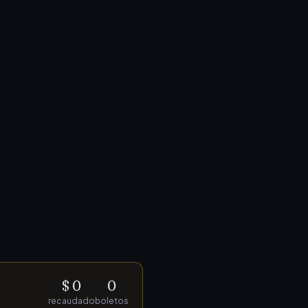
$ 0
0
recaudado
boletos