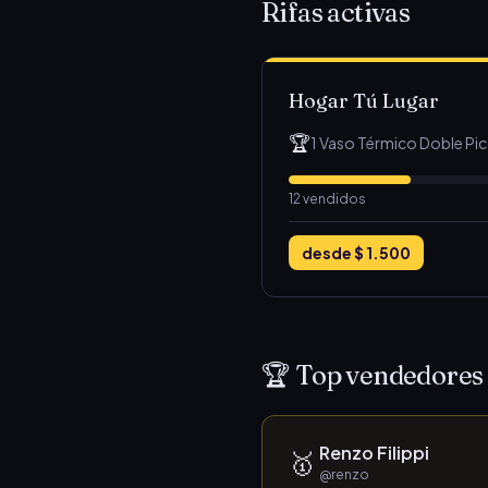
Rifas activas
Hogar Tú Lugar
🏆
1 Vaso Térmico Doble Pic
12
vendidos
desde
$ 1.500
🏆 Top vendedores
Renzo Filippi
🥇
@
renzo