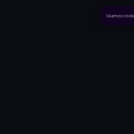
Usamos cookie
PRODUCTO
CA
Inicio
Coo
Rifas activas
Via
Rifalo Pro
Clu
Calculadora
Jard
Cómo funciona
Cau
Blog
Comportamiento del comprador