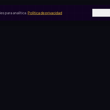
s para analítica.
Política de privacidad
Rechazar
SOS DE USO
COMPARATIVAS
peradora escolar
vs. rifa tradicional
je de egresados
vs. Google Forms
b de fútbol
vs. Excel
ín de infantes
sas solidarias