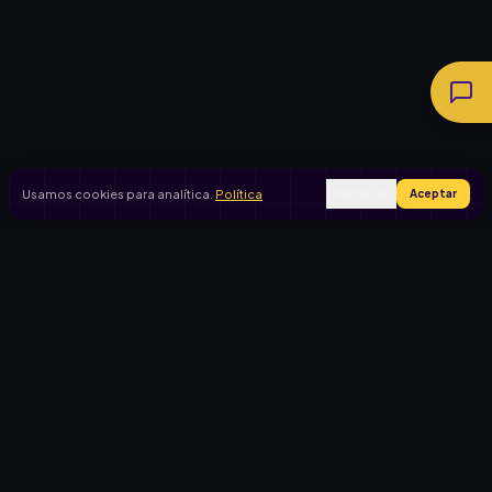
Usamos cookies para analítica.
Política
Rechazar
Aceptar
Ingresar
Registrarse
PRODUCTO
CASOS DE USO
Inicio
Cooperadora escolar
Rifas activas
Viaje de egresados
Rifalo Pro
Club de fútbol
Calculadora
Jardín de infantes