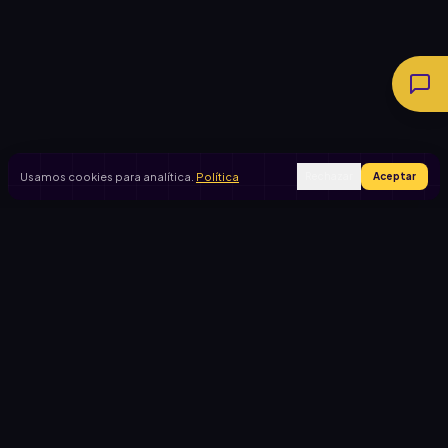
Usamos cookies para analítica.
Política
Rechazar
Aceptar
Ingresar
Registrarse
PRODUCTO
CASOS DE USO
Inicio
Cooperadora escolar
Rifas activas
Viaje de egresados
Rifalo Pro
Club de fútbol
Calculadora
Jardín de infantes