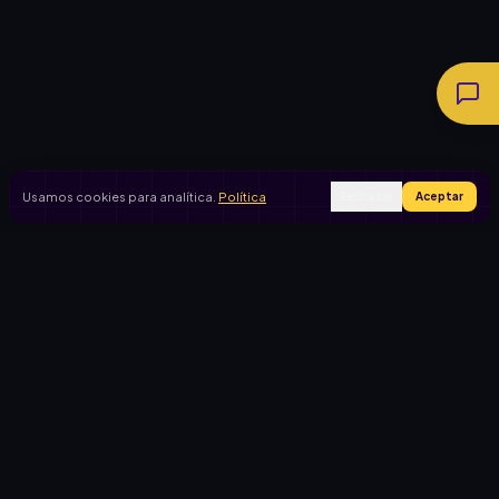
Usamos cookies para analítica.
Política
Rechazar
Aceptar
Ingresar
Registrarse
PRODUCTO
CASOS DE USO
Inicio
Cooperadora escolar
Rifas activas
Viaje de egresados
Rifalo Pro
Club de fútbol
Calculadora
Jardín de infantes