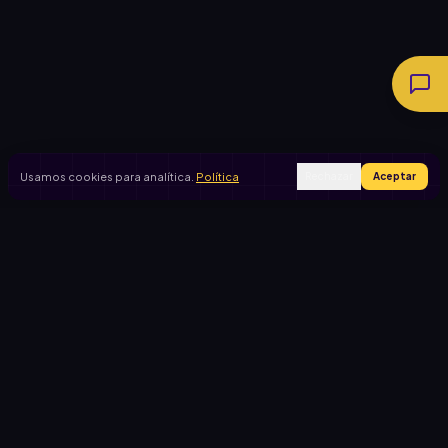
Usamos cookies para analítica.
Política
Rechazar
Aceptar
Ingresar
Registrarse
PRODUCTO
CASOS DE USO
Inicio
Cooperadora escolar
Rifas activas
Viaje de egresados
Rifalo Pro
Club de fútbol
Calculadora
Jardín de infantes