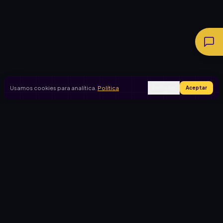
Usamos cookies para analítica.
Política
Rechazar
Aceptar
Ingresar
Registrarse
PRODUCTO
CASOS DE USO
Inicio
Cooperadora escolar
Rifas activas
Viaje de egresados
Rifalo Pro
Club de fútbol
Calculadora
Jardín de infantes