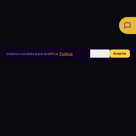
Usamos cookies para analítica.
Política
Rechazar
Aceptar
Ingresar
Registrarse
PRODUCTO
CASOS DE USO
Inicio
Cooperadora escolar
Rifas activas
Viaje de egresados
Rifalo Pro
Club de fútbol
Calculadora
Jardín de infantes