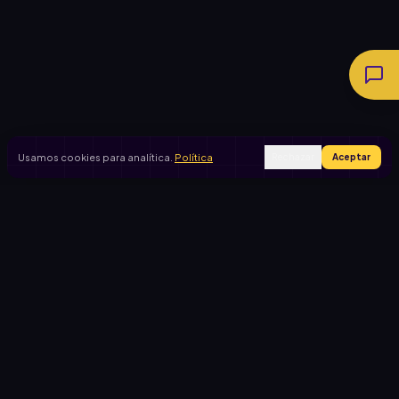
Usamos cookies para analítica.
Política
Rechazar
Aceptar
Ingresar
Registrarse
PRODUCTO
CASOS DE USO
Inicio
Cooperadora escolar
Rifas activas
Viaje de egresados
Rifalo Pro
Club de fútbol
Calculadora
Jardín de infantes