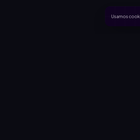
Usamos cookie
PRODUCTO
CA
Inicio
Coo
Rifas activas
Via
Rifalo Pro
Clu
Calculadora
Jard
Cómo funciona
Cau
Blog
Comportamiento del comprador