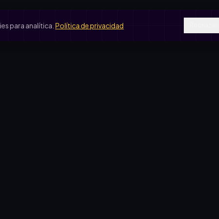
s para analítica.
Política de privacidad
Rechazar
SOS DE USO
COMPARATIVAS
peradora escolar
vs. rifa tradicional
je de egresados
vs. Google Forms
b de fútbol
vs. Excel
ín de infantes
sas solidarias