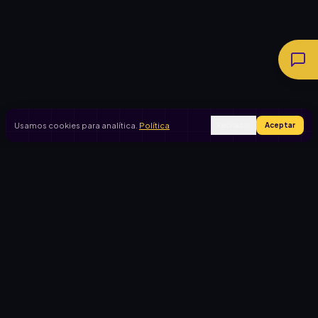
Usamos cookies para analítica.
Política
Rechazar
Aceptar
Ingresar
Registrarse
PRODUCTO
CASOS DE USO
Inicio
Cooperadora escolar
Rifas activas
Viaje de egresados
Rifalo Pro
Club de fútbol
Calculadora
Jardín de infantes