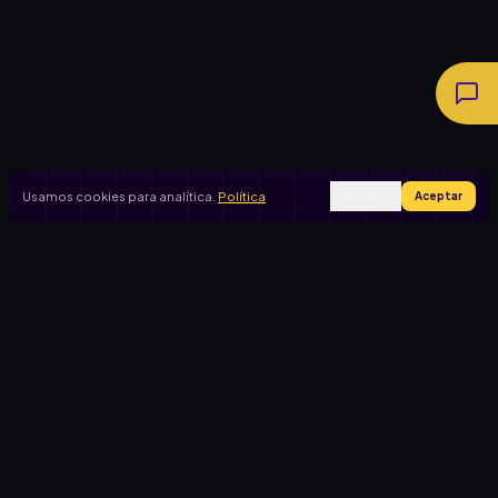
Usamos cookies para analítica.
Política
Rechazar
Aceptar
Ingresar
Registrarse
PRODUCTO
CASOS DE USO
Inicio
Cooperadora escolar
Rifas activas
Viaje de egresados
Rifalo Pro
Club de fútbol
Calculadora
Jardín de infantes