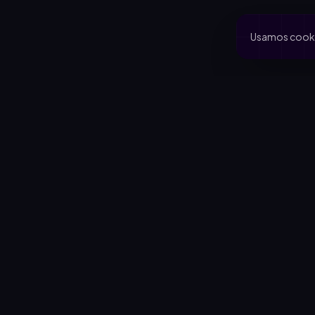
Usamos cookie
PRODUCTO
CA
Inicio
Coo
Rifas activas
Via
Rifalo Pro
Clu
Calculadora
Jard
Cómo funciona
Cau
Blog
Comportamiento del comprador