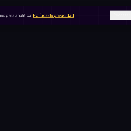
s para analítica.
Política de privacidad
Rechazar
SOS DE USO
COMPARATIVAS
peradora escolar
vs. rifa tradicional
je de egresados
vs. Google Forms
b de fútbol
vs. Excel
ín de infantes
sas solidarias