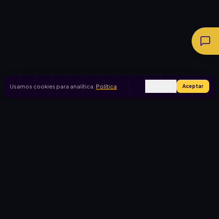
Usamos cookies para analítica.
Política
Rechazar
Aceptar
Ingresar
Registrarse
PRODUCTO
CASOS DE USO
Inicio
Cooperadora escolar
Rifas activas
Viaje de egresados
Rifalo Pro
Club de fútbol
Calculadora
Jardín de infantes