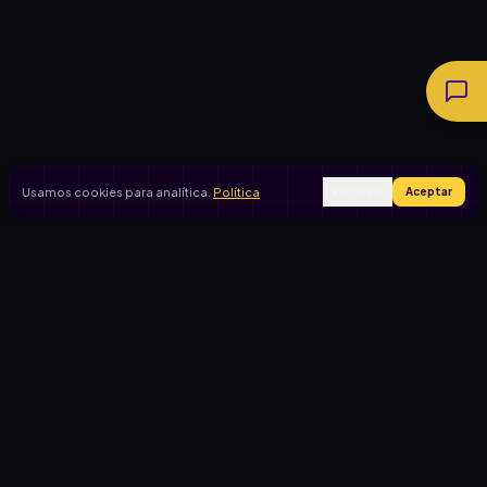
Usamos cookies para analítica.
Política
Rechazar
Aceptar
Ingresar
Registrarse
PRODUCTO
CASOS DE USO
Inicio
Cooperadora escolar
Rifas activas
Viaje de egresados
Rifalo Pro
Club de fútbol
Calculadora
Jardín de infantes