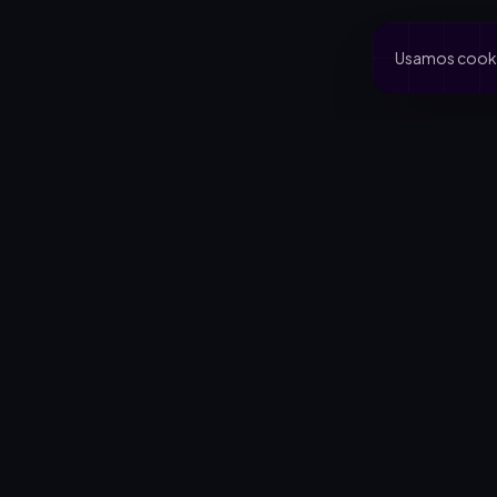
Usamos cookie
PRODUCTO
CA
Inicio
Coo
Rifas activas
Via
Rifalo Pro
Clu
Calculadora
Jard
Cómo funciona
Cau
Blog
Comportamiento del comprador