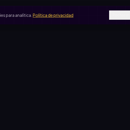
s para analítica.
Política de privacidad
Rechazar
SOS DE USO
COMPARATIVAS
peradora escolar
vs. rifa tradicional
je de egresados
vs. Google Forms
b de fútbol
vs. Excel
ín de infantes
sas solidarias