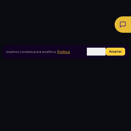
Usamos cookies para analítica.
Política
Rechazar
Aceptar
Ingresar
Registrarse
PRODUCTO
CASOS DE USO
Inicio
Cooperadora escolar
Rifas activas
Viaje de egresados
Rifalo Pro
Club de fútbol
Calculadora
Jardín de infantes