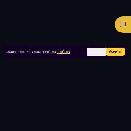
Usamos cookies para analítica.
Política
Rechazar
Aceptar
Ingresar
Registrarse
PRODUCTO
CASOS DE USO
Inicio
Cooperadora escolar
Rifas activas
Viaje de egresados
Rifalo Pro
Club de fútbol
Calculadora
Jardín de infantes