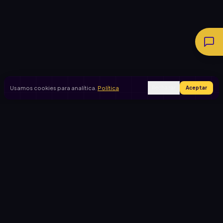
Usamos cookies para analítica.
Política
Rechazar
Aceptar
Ingresar
Registrarse
PRODUCTO
CASOS DE USO
Inicio
Cooperadora escolar
Rifas activas
Viaje de egresados
Rifalo Pro
Club de fútbol
Calculadora
Jardín de infantes