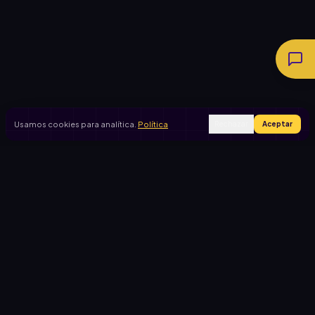
Usamos cookies para analítica.
Política
Rechazar
Aceptar
Ingresar
Registrarse
PRODUCTO
CASOS DE USO
Inicio
Cooperadora escolar
Rifas activas
Viaje de egresados
Rifalo Pro
Club de fútbol
Calculadora
Jardín de infantes