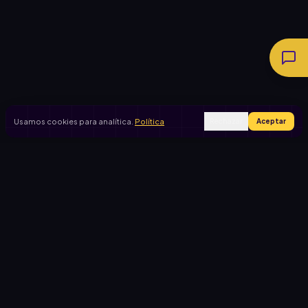
Usamos cookies para analítica.
Política
Rechazar
Aceptar
Ingresar
Registrarse
PRODUCTO
CASOS DE USO
Inicio
Cooperadora escolar
Rifas activas
Viaje de egresados
Rifalo Pro
Club de fútbol
Calculadora
Jardín de infantes