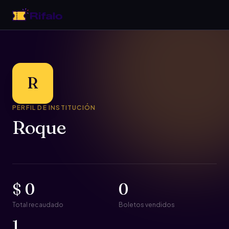
R
PERFIL DE INSTITUCIÓN
Roque
$ 0
0
Total recaudado
Boletos vendidos
1