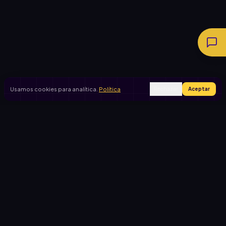
Usamos cookies para analítica.
Política
Rechazar
Aceptar
Ingresar
Registrarse
PRODUCTO
CASOS DE USO
Inicio
Cooperadora escolar
Rifas activas
Viaje de egresados
Rifalo Pro
Club de fútbol
Calculadora
Jardín de infantes