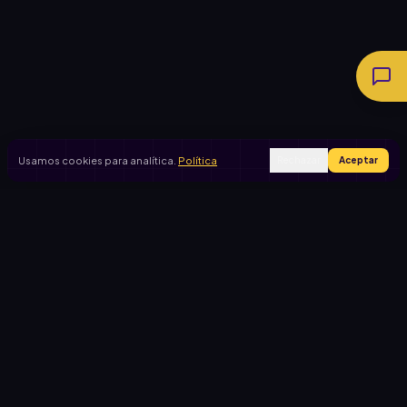
Usamos cookies para analítica.
Política
Rechazar
Aceptar
Ingresar
Registrarse
PRODUCTO
CASOS DE USO
Inicio
Cooperadora escolar
Rifas activas
Viaje de egresados
Rifalo Pro
Club de fútbol
Calculadora
Jardín de infantes