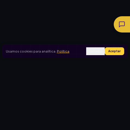
Usamos cookies para analítica.
Política
Rechazar
Aceptar
Ingresar
Registrarse
PRODUCTO
CASOS DE USO
Inicio
Cooperadora escolar
Rifas activas
Viaje de egresados
Rifalo Pro
Club de fútbol
Calculadora
Jardín de infantes