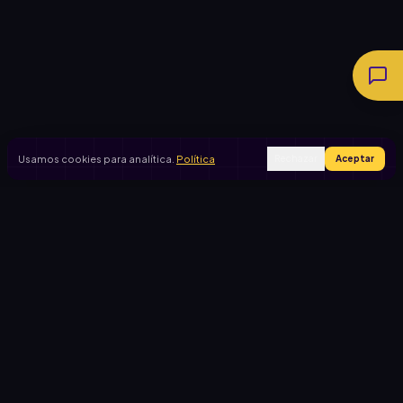
Usamos cookies para analítica.
Política
Rechazar
Aceptar
Ingresar
Registrarse
PRODUCTO
CASOS DE USO
Inicio
Cooperadora escolar
Rifas activas
Viaje de egresados
Rifalo Pro
Club de fútbol
Calculadora
Jardín de infantes