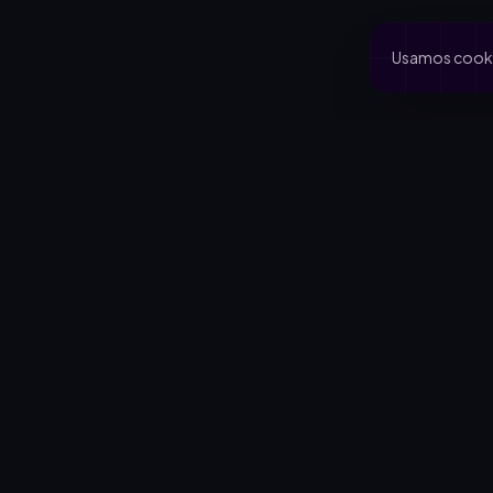
Usamos cookie
PRODUCTO
CA
Inicio
Coo
Rifas activas
Via
Rifalo Pro
Clu
Calculadora
Jard
Cómo funciona
Cau
Blog
Comportamiento del comprador