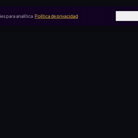
s para analítica.
Política de privacidad
Rechazar
SOS DE USO
COMPARATIVAS
peradora escolar
vs. rifa tradicional
je de egresados
vs. Google Forms
b de fútbol
vs. Excel
ín de infantes
sas solidarias